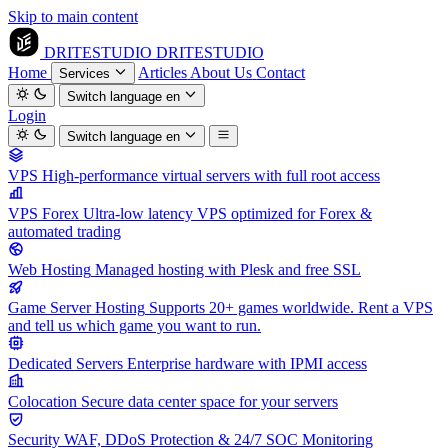
Skip to main content
DRITESTUDIO
DRITESTUDIO
Home
Articles
About Us
Contact
Services
Switch language
en
Login
Switch language
en
VPS
High-performance virtual servers with full root access
VPS Forex
Ultra-low latency VPS optimized for Forex &
automated trading
Web Hosting
Managed hosting with Plesk and free SSL
Game Server Hosting
Supports 20+ games worldwide. Rent a VPS
and tell us which game you want to run.
Dedicated Servers
Enterprise hardware with IPMI access
Colocation
Secure data center space for your servers
Security
WAF, DDoS Protection & 24/7 SOC Monitoring