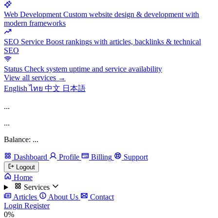
Web Development
Custom website design & development with
modern frameworks
SEO Service
Boost rankings with articles, backlinks & technical
SEO
Status
Check system uptime and service availability
View all services →
English
ไทย
中文
日本語
...
...
Balance: ...
Dashboard
Profile
Billing
Support
Logout
Home
Services
Articles
About Us
Contact
Login
Register
0%