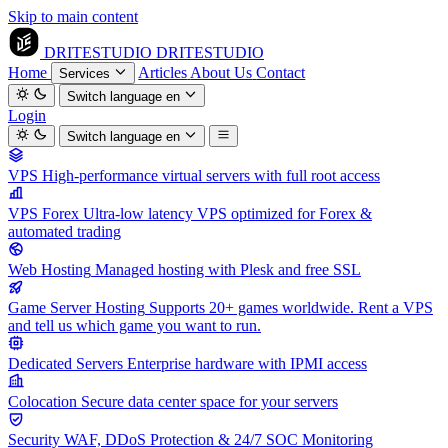
Skip to main content
DRITESTUDIO
DRITESTUDIO
Home
Articles
About Us
Contact
Services
Switch language
en
Login
Switch language
en
VPS
High-performance virtual servers with full root access
VPS Forex
Ultra-low latency VPS optimized for Forex &
automated trading
Web Hosting
Managed hosting with Plesk and free SSL
Game Server Hosting
Supports 20+ games worldwide. Rent a VPS
and tell us which game you want to run.
Dedicated Servers
Enterprise hardware with IPMI access
Colocation
Secure data center space for your servers
Security
WAF, DDoS Protection & 24/7 SOC Monitoring