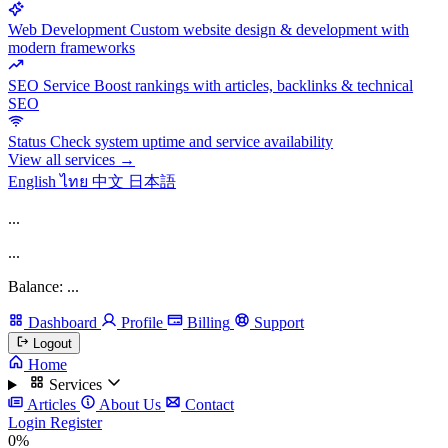
Web Development
Custom website design & development with
modern frameworks
SEO Service
Boost rankings with articles, backlinks & technical
SEO
Status
Check system uptime and service availability
View all services →
English
ไทย
中文
日本語
...
...
Balance: ...
Dashboard
Profile
Billing
Support
Logout
Home
Services
Articles
About Us
Contact
Login
Register
0%