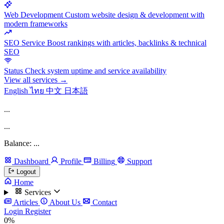
Web Development
Custom website design & development with
modern frameworks
SEO Service
Boost rankings with articles, backlinks & technical
SEO
Status
Check system uptime and service availability
View all services →
English
ไทย
中文
日本語
...
...
Balance: ...
Dashboard
Profile
Billing
Support
Logout
Home
Services
Articles
About Us
Contact
Login
Register
0%