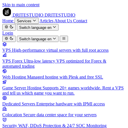
Skip to main content
DRITESTUDIO
DRITESTUDIO
Home
Articles
About Us
Contact
Services
Switch language
en
Login
Switch language
en
VPS
High-performance virtual servers with full root access
VPS Forex
Ultra-low latency VPS optimized for Forex &
automated trading
Web Hosting
Managed hosting with Plesk and free SSL
Game Server Hosting
Supports 20+ games worldwide. Rent a VPS
and tell us which game you want to run.
Dedicated Servers
Enterprise hardware with IPMI access
Colocation
Secure data center space for your servers
Security
WAF, DDoS Protection & 24/7 SOC Monitoring