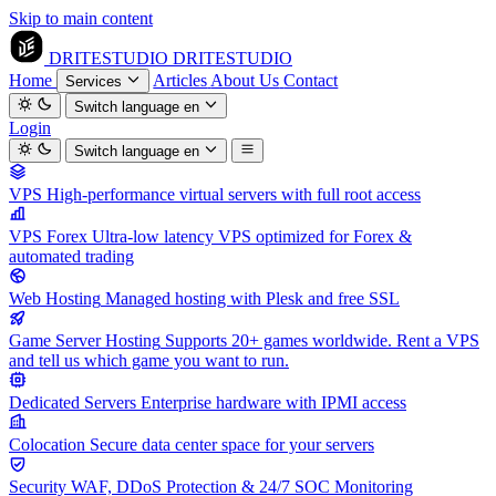
Skip to main content
DRITESTUDIO
DRITESTUDIO
Home
Articles
About Us
Contact
Services
Switch language
en
Login
Switch language
en
VPS
High-performance virtual servers with full root access
VPS Forex
Ultra-low latency VPS optimized for Forex &
automated trading
Web Hosting
Managed hosting with Plesk and free SSL
Game Server Hosting
Supports 20+ games worldwide. Rent a VPS
and tell us which game you want to run.
Dedicated Servers
Enterprise hardware with IPMI access
Colocation
Secure data center space for your servers
Security
WAF, DDoS Protection & 24/7 SOC Monitoring