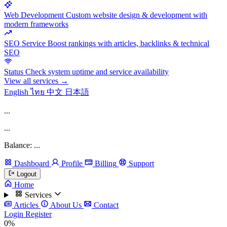
Web Development
Custom website design & development with
modern frameworks
SEO Service
Boost rankings with articles, backlinks & technical
SEO
Status
Check system uptime and service availability
View all services →
English
ไทย
中文
日本語
...
...
Balance: ...
Dashboard
Profile
Billing
Support
Logout
Home
Services
Articles
About Us
Contact
Login
Register
0%