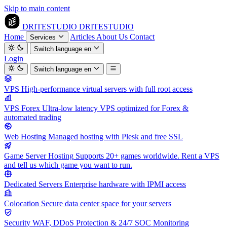
Skip to main content
DRITESTUDIO
DRITESTUDIO
Home
Articles
About Us
Contact
Services
Switch language
en
Login
Switch language
en
VPS
High-performance virtual servers with full root access
VPS Forex
Ultra-low latency VPS optimized for Forex &
automated trading
Web Hosting
Managed hosting with Plesk and free SSL
Game Server Hosting
Supports 20+ games worldwide. Rent a VPS
and tell us which game you want to run.
Dedicated Servers
Enterprise hardware with IPMI access
Colocation
Secure data center space for your servers
Security
WAF, DDoS Protection & 24/7 SOC Monitoring