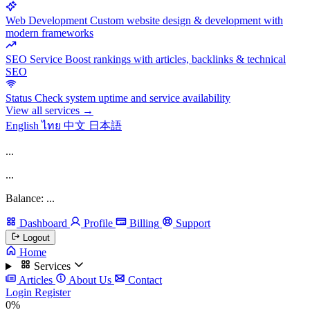
Web Development
Custom website design & development with
modern frameworks
SEO Service
Boost rankings with articles, backlinks & technical
SEO
Status
Check system uptime and service availability
View all services →
English
ไทย
中文
日本語
...
...
Balance: ...
Dashboard
Profile
Billing
Support
Logout
Home
Services
Articles
About Us
Contact
Login
Register
0%