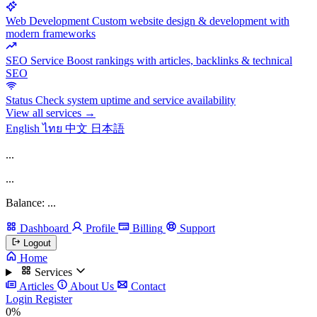
Web Development
Custom website design & development with
modern frameworks
SEO Service
Boost rankings with articles, backlinks & technical
SEO
Status
Check system uptime and service availability
View all services →
English
ไทย
中文
日本語
...
...
Balance: ...
Dashboard
Profile
Billing
Support
Logout
Home
Services
Articles
About Us
Contact
Login
Register
0%