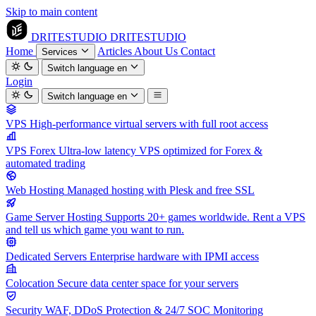
Skip to main content
DRITESTUDIO
DRITESTUDIO
Home
Articles
About Us
Contact
Services
Switch language
en
Login
Switch language
en
VPS
High-performance virtual servers with full root access
VPS Forex
Ultra-low latency VPS optimized for Forex &
automated trading
Web Hosting
Managed hosting with Plesk and free SSL
Game Server Hosting
Supports 20+ games worldwide. Rent a VPS
and tell us which game you want to run.
Dedicated Servers
Enterprise hardware with IPMI access
Colocation
Secure data center space for your servers
Security
WAF, DDoS Protection & 24/7 SOC Monitoring