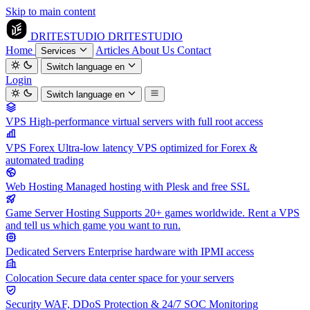
Skip to main content
DRITESTUDIO
DRITESTUDIO
Home
Articles
About Us
Contact
Services
Switch language
en
Login
Switch language
en
VPS
High-performance virtual servers with full root access
VPS Forex
Ultra-low latency VPS optimized for Forex &
automated trading
Web Hosting
Managed hosting with Plesk and free SSL
Game Server Hosting
Supports 20+ games worldwide. Rent a VPS
and tell us which game you want to run.
Dedicated Servers
Enterprise hardware with IPMI access
Colocation
Secure data center space for your servers
Security
WAF, DDoS Protection & 24/7 SOC Monitoring