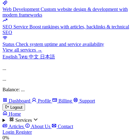
Web Development
Custom website design & development with
modern frameworks
SEO Service
Boost rankings with articles, backlinks & technical
SEO
Status
Check system uptime and service availability
View all services →
English
ไทย
中文
日本語
...
...
Balance: ...
Dashboard
Profile
Billing
Support
Logout
Home
Services
Articles
About Us
Contact
Login
Register
0%