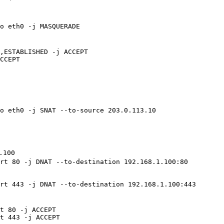
o eth0 -j MASQUERADE

,ESTABLISHED -j ACCEPT

CCEPT
o eth0 -j SNAT --to-source 203.0.113.10
.100

rt 80 -j DNAT --to-destination 192.168.1.100:80

rt 443 -j DNAT --to-destination 192.168.1.100:443

t 80 -j ACCEPT

t 443 -j ACCEPT