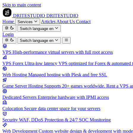
Skip to main content
DRITESTUDIO
DRITESTUDIO
Home
Articles
About Us
Contact
Services
Switch language
en
Login
Switch language
en
VPS
High-performance virtual servers with full root access
VPS Forex
Ultra-low latency VPS optimized for Forex & automated 
Web Hosting
Managed hosting with Plesk and free SSL
Game Server Hosting
Supports 20+ games worldwide. Rent a VPS and
Dedicated Servers
Enterprise hardware with IPMI access
Colocation
Secure data center space for your servers
Security
WAF, DDoS Protection & 24/7 SOC Monitoring
Web Development
Custom website design & development with mod