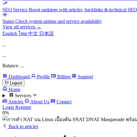
SEO Service
Boost rankings with articles, backlinks & technical SEO
Status
Check system uptime and service availability
View all services →
English
ไทย
中文
日本語
...
...
Balance: ...
Dashboard
Profile
Billing
Support
Logout
Home
Services
Articles
About Us
Contact
Login
Register
0%
Back to articles