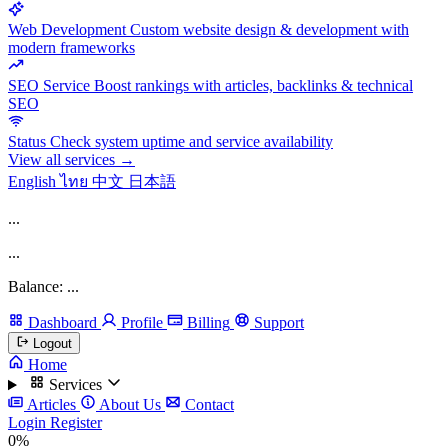
Web Development
Custom website design & development with
modern frameworks
SEO Service
Boost rankings with articles, backlinks & technical
SEO
Status
Check system uptime and service availability
View all services →
English
ไทย
中文
日本語
...
...
Balance: ...
Dashboard
Profile
Billing
Support
Logout
Home
Services
Articles
About Us
Contact
Login
Register
0%