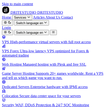
Skip to main content
DRITESTUDIO
DRITESTUDIO
Home
Articles
About Us
Contact
Services
Switch language
en
Login
Switch language
en
VPS
High-performance virtual servers with full root access
VPS Forex
Ultra-low latency VPS optimized for Forex &
automated trading
Web Hosting
Managed hosting with Plesk and free SSL
Game Server Hosting
Supports 20+ games worldwide. Rent a VPS
and tell us which game you want to run.
Dedicated Servers
Enterprise hardware with IPMI access
Colocation
Secure data center space for your servers
Security
WAF, DDoS Protection & 24/7 SOC Monitoring