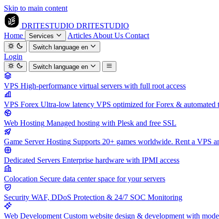
Skip to main content
DRITESTUDIO
DRITESTUDIO
Home
Articles
About Us
Contact
Services
Switch language
en
Login
Switch language
en
VPS
High-performance virtual servers with full root access
VPS Forex
Ultra-low latency VPS optimized for Forex & automated 
Web Hosting
Managed hosting with Plesk and free SSL
Game Server Hosting
Supports 20+ games worldwide. Rent a VPS and
Dedicated Servers
Enterprise hardware with IPMI access
Colocation
Secure data center space for your servers
Security
WAF, DDoS Protection & 24/7 SOC Monitoring
Web Development
Custom website design & development with mod