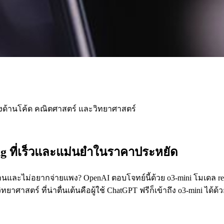
เก่งด้านโค้ด คณิตศาสตร์ และวิทยาศาสตร์
g ที่เร็วและแม่นยำในราคาประหยัด
ละไม่อยากจ่ายแพง? OpenAI ตอบโจทย์นี้ด้วย o3-mini โมเดล reasoning
ตร์ ที่น่าตื่นเต้นคือผู้ใช้ ChatGPT ฟรีก็เข้าถึง o3-mini ได้ด้ว