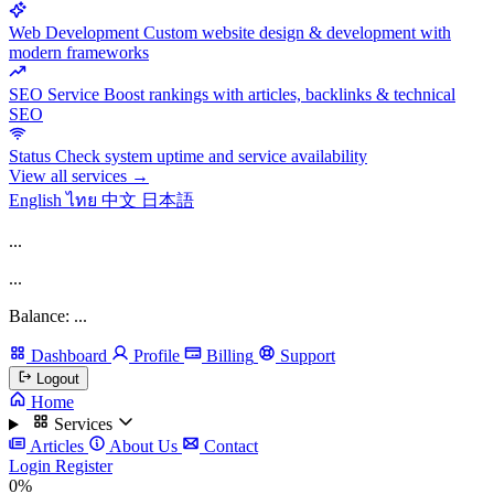
Web Development
Custom website design & development with
modern frameworks
SEO Service
Boost rankings with articles, backlinks & technical
SEO
Status
Check system uptime and service availability
View all services →
English
ไทย
中文
日本語
...
...
Balance: ...
Dashboard
Profile
Billing
Support
Logout
Home
Services
Articles
About Us
Contact
Login
Register
0%