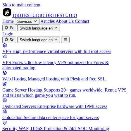
Skip to main content
DRITESTUDIO
DRITESTUDIO
Home
Articles
About Us
Contact
Services
Switch language
en
Login
Switch language
en
VPS
High-performance virtual servers with full root access
VPS Forex
Ultra-low latency VPS optimized for Forex &
automated trading
Web Hosting
Managed hosting with Plesk and free SSL
Game Server Hosting
Supports 20+ games worldwide. Rent a VPS
and tell us which game you want to run.
Dedicated Servers
Enterprise hardware with IPMI access
Colocation
Secure data center space for your servers
Security
WAF, DDoS Protection & 24/7 SOC Monitoring