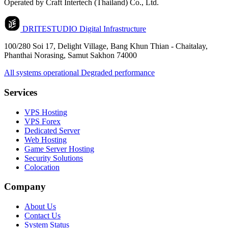
Operated by Craft Intertech (Thailand) Co., Ltd.
DRITESTUDIO
Digital Infrastructure
100/280 Soi 17, Delight Village, Bang Khun Thian - Chaitalay,
Phanthai Norasing, Samut Sakhon 74000
All systems operational
Degraded performance
Services
VPS Hosting
VPS Forex
Dedicated Server
Web Hosting
Game Server Hosting
Security Solutions
Colocation
Company
About Us
Contact Us
System Status