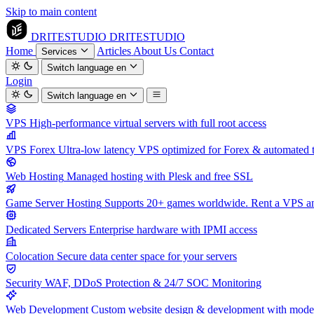
Skip to main content
DRITESTUDIO
DRITESTUDIO
Home
Articles
About Us
Contact
Services
Switch language
en
Login
Switch language
en
VPS
High-performance virtual servers with full root access
VPS Forex
Ultra-low latency VPS optimized for Forex & automated 
Web Hosting
Managed hosting with Plesk and free SSL
Game Server Hosting
Supports 20+ games worldwide. Rent a VPS and
Dedicated Servers
Enterprise hardware with IPMI access
Colocation
Secure data center space for your servers
Security
WAF, DDoS Protection & 24/7 SOC Monitoring
Web Development
Custom website design & development with mod