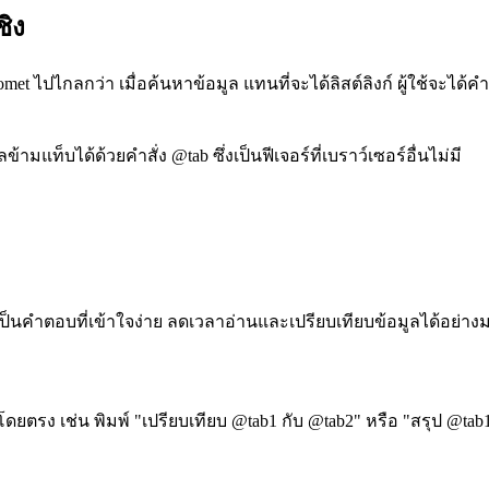
ชิง
met ไปไกลกว่า เมื่อค้นหาข้อมูล แทนที่จะได้ลิสต์ลิงก์ ผู้ใช้จะได
ข้ามแท็บได้ด้วยคำสั่ง @tab ซึ่งเป็นฟีเจอร์ที่เบราว์เซอร์อื่นไม่มี
็นคำตอบที่เข้าใจง่าย ลดเวลาอ่านและเปรียบเทียบข้อมูลได้อย่า
ยู่ได้โดยตรง เช่น พิมพ์ "เปรียบเทียบ @tab1 กับ @tab2" หรือ "สรุป @