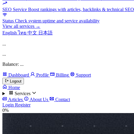
SEO Service
Boost rankings with articles, backlinks & technical SEO
Status
Check system uptime and service availability
View all services →
English
ไทย
中文
日本語
...
...
Balance: ...
Dashboard
Profile
Billing
Support
Logout
Home
Services
Articles
About Us
Contact
Login
Register
0%