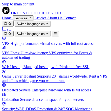
Skip to main content
DRITESTUDIO
DRITESTUDIO
Home
Articles
About Us
Contact
Services
Switch language
en
Login
Switch language
en
VPS
High-performance virtual servers with full root access
VPS Forex
Ultra-low latency VPS optimized for Forex &
automated trading
Web Hosting
Managed hosting with Plesk and free SSL
Game Server Hosting
Supports 20+ games worldwide. Rent a VPS
and tell us which game you want to run.
Dedicated Servers
Enterprise hardware with IPMI access
Colocation
Secure data center space for your servers
Security
WAF, DDoS Protection & 24/7 SOC Monitoring