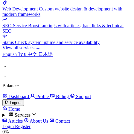
Web Development
Custom website design & development with
modern frameworks
SEO Service
Boost rankings with articles, backlinks & technical
SEO
Status
Check system uptime and service availability
View all services →
English
ไทย
中文
日本語
...
...
Balance: ...
Dashboard
Profile
Billing
Support
Logout
Home
Services
Articles
About Us
Contact
Login
Register
0%