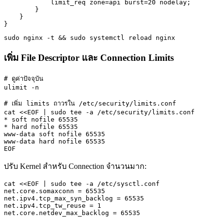
            limit_req zone=api burst=20 nodelay;

        }

    }

}
sudo nginx -t && sudo systemctl reload nginx
เพิ่ม File Descriptor และ Connection Limits
# ดูค่าปัจจุบัน

ulimit -n

# เพิ่ม limits ถาวรใน /etc/security/limits.conf

cat <<EOF | sudo tee -a /etc/security/limits.conf

* soft nofile 65535

* hard nofile 65535

www-data soft nofile 65535

www-data hard nofile 65535

EOF
ปรับ Kernel สำหรับ Connection จำนวนมาก:
cat <<EOF | sudo tee -a /etc/sysctl.conf

net.core.somaxconn = 65535

net.ipv4.tcp_max_syn_backlog = 65535

net.ipv4.tcp_tw_reuse = 1

net.core.netdev_max_backlog = 65535
