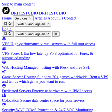
Skip to main content
DRITESTUDIO
DRITESTUDIO
Home
Articles
About Us
Contact
Services
Switch language
en
Login
Switch language
en
VPS
High-performance virtual servers with full root access
VPS Forex
Ultra-low latency VPS optimized for Forex &
automated trading
Web Hosting
Managed hosting with Plesk and free SSL
Game Server Hosting
Supports 20+ games worldwide. Rent a VPS
and tell us which game you want to run.
Dedicated Servers
Enterprise hardware with IPMI access
Colocation
Secure data center space for your servers
Security
WAF, DDoS Protection & 24/7 SOC Monitoring