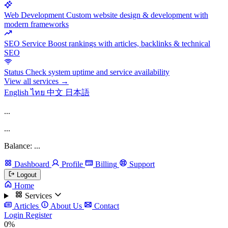
Web Development
Custom website design & development with
modern frameworks
SEO Service
Boost rankings with articles, backlinks & technical
SEO
Status
Check system uptime and service availability
View all services →
English
ไทย
中文
日本語
...
...
Balance: ...
Dashboard
Profile
Billing
Support
Logout
Home
Services
Articles
About Us
Contact
Login
Register
0%