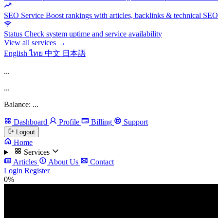
SEO Service
Boost rankings with articles, backlinks & technical SEO
Status
Check system uptime and service availability
View all services →
English
ไทย
中文
日本語
...
...
Balance: ...
Dashboard
Profile
Billing
Support
Logout
Home
Services
Articles
About Us
Contact
Login
Register
0%