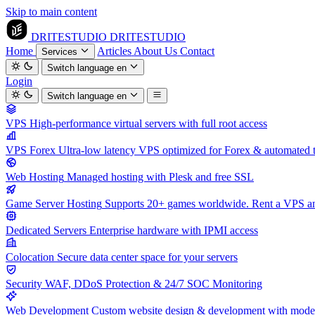
Skip to main content
DRITESTUDIO
DRITESTUDIO
Home
Articles
About Us
Contact
Services
Switch language
en
Login
Switch language
en
VPS
High-performance virtual servers with full root access
VPS Forex
Ultra-low latency VPS optimized for Forex & automated 
Web Hosting
Managed hosting with Plesk and free SSL
Game Server Hosting
Supports 20+ games worldwide. Rent a VPS and
Dedicated Servers
Enterprise hardware with IPMI access
Colocation
Secure data center space for your servers
Security
WAF, DDoS Protection & 24/7 SOC Monitoring
Web Development
Custom website design & development with mod