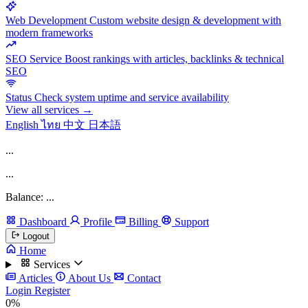
Web Development
Custom website design & development with
modern frameworks
SEO Service
Boost rankings with articles, backlinks & technical
SEO
Status
Check system uptime and service availability
View all services →
English
ไทย
中文
日本語
...
...
Balance: ...
Dashboard
Profile
Billing
Support
Logout
Home
Services
Articles
About Us
Contact
Login
Register
0%