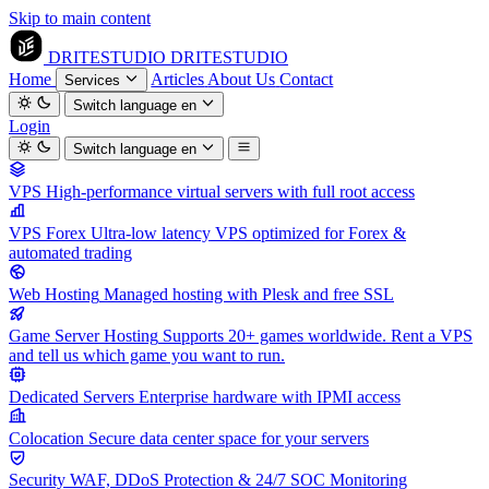
Skip to main content
DRITESTUDIO
DRITESTUDIO
Home
Articles
About Us
Contact
Services
Switch language
en
Login
Switch language
en
VPS
High-performance virtual servers with full root access
VPS Forex
Ultra-low latency VPS optimized for Forex &
automated trading
Web Hosting
Managed hosting with Plesk and free SSL
Game Server Hosting
Supports 20+ games worldwide. Rent a VPS
and tell us which game you want to run.
Dedicated Servers
Enterprise hardware with IPMI access
Colocation
Secure data center space for your servers
Security
WAF, DDoS Protection & 24/7 SOC Monitoring