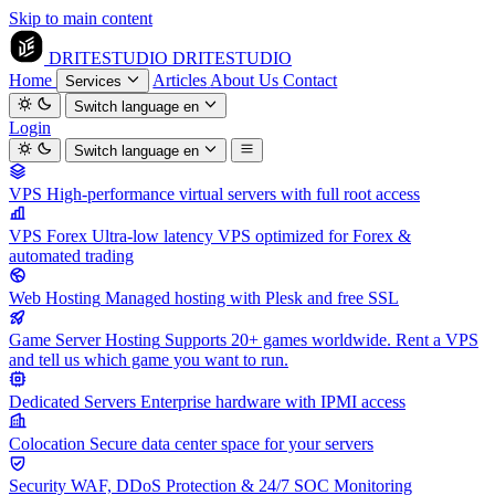
Skip to main content
DRITESTUDIO
DRITESTUDIO
Home
Articles
About Us
Contact
Services
Switch language
en
Login
Switch language
en
VPS
High-performance virtual servers with full root access
VPS Forex
Ultra-low latency VPS optimized for Forex &
automated trading
Web Hosting
Managed hosting with Plesk and free SSL
Game Server Hosting
Supports 20+ games worldwide. Rent a VPS
and tell us which game you want to run.
Dedicated Servers
Enterprise hardware with IPMI access
Colocation
Secure data center space for your servers
Security
WAF, DDoS Protection & 24/7 SOC Monitoring