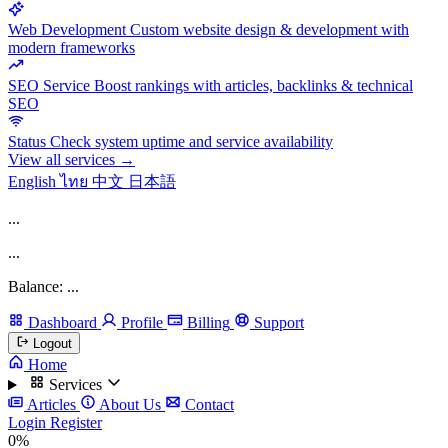
Web Development
Custom website design & development with
modern frameworks
SEO Service
Boost rankings with articles, backlinks & technical
SEO
Status
Check system uptime and service availability
View all services →
English
ไทย
中文
日本語
...
...
Balance: ...
Dashboard
Profile
Billing
Support
Logout
Home
Services
Articles
About Us
Contact
Login
Register
0%