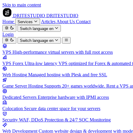
Skip to main content
DRITESTUDIO
DRITESTUDIO
Home
Articles
About Us
Contact
Services
Switch language
en
Login
Switch language
en
VPS
High-performance virtual servers with full root access
VPS Forex
Ultra-low latency VPS optimized for Forex & automated 
Web Hosting
Managed hosting with Plesk and free SSL
Game Server Hosting
Supports 20+ games worldwide. Rent a VPS and
Dedicated Servers
Enterprise hardware with IPMI access
Colocation
Secure data center space for your servers
Security
WAF, DDoS Protection & 24/7 SOC Monitoring
Web Development
Custom website design & development with mod