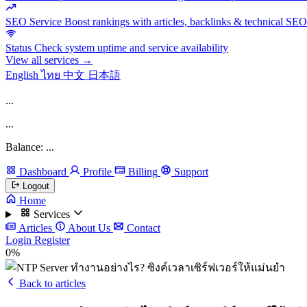
SEO Service
Boost rankings with articles, backlinks & technical SEO
Status
Check system uptime and service availability
View all services →
English
ไทย
中文
日本語
...
...
Balance: ...
Dashboard
Profile
Billing
Support
Logout
Home
Services
Articles
About Us
Contact
Login
Register
0%
Back to articles