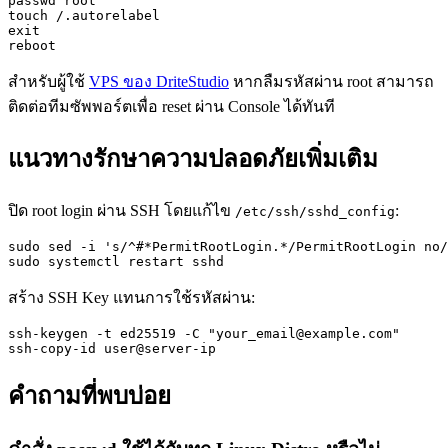
passwd root

touch /.autorelabel

exit

reboot
สำหรับผู้ใช้
VPS ของ DriteStudio
หากลืมรหัสผ่าน root สามารถ
ติดต่อทีมซัพพอร์ตเพื่อ reset ผ่าน Console ได้ทันที
แนวทางรักษาความปลอดภัยเพิ่มเติม
ปิด root login ผ่าน SSH โดยแก้ไข
:
/etc/ssh/sshd_config
sudo sed -i 's/^#*PermitRootLogin.*/PermitRootLogin no/
sudo systemctl restart sshd
สร้าง SSH Key แทนการใช้รหัสผ่าน:
ssh-keygen -t ed25519 -C "
your_email@example.com
"

ssh-copy-id user@server-ip
คำถามที่พบบ่อย