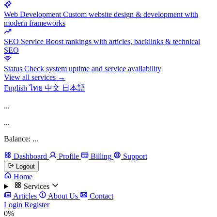
Web Development
Custom website design & development with
modern frameworks
SEO Service
Boost rankings with articles, backlinks & technical
SEO
Status
Check system uptime and service availability
View all services →
English
ไทย
中文
日本語
...
...
Balance: ...
Dashboard
Profile
Billing
Support
Logout
Home
Services
Articles
About Us
Contact
Login
Register
0%