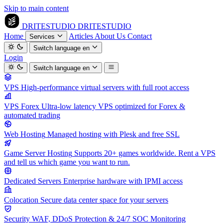
Skip to main content
DRITESTUDIO
DRITESTUDIO
Home
Articles
About Us
Contact
Services
Switch language
en
Login
Switch language
en
VPS
High-performance virtual servers with full root access
VPS Forex
Ultra-low latency VPS optimized for Forex &
automated trading
Web Hosting
Managed hosting with Plesk and free SSL
Game Server Hosting
Supports 20+ games worldwide. Rent a VPS
and tell us which game you want to run.
Dedicated Servers
Enterprise hardware with IPMI access
Colocation
Secure data center space for your servers
Security
WAF, DDoS Protection & 24/7 SOC Monitoring