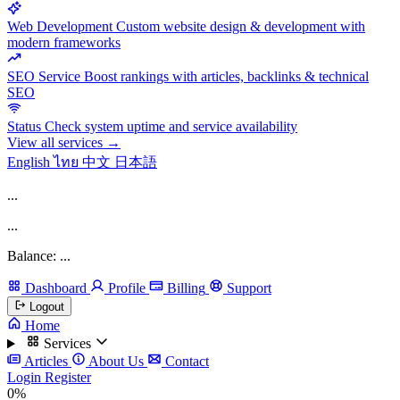
Web Development
Custom website design & development with
modern frameworks
SEO Service
Boost rankings with articles, backlinks & technical
SEO
Status
Check system uptime and service availability
View all services →
English
ไทย
中文
日本語
...
...
Balance: ...
Dashboard
Profile
Billing
Support
Logout
Home
Services
Articles
About Us
Contact
Login
Register
0%