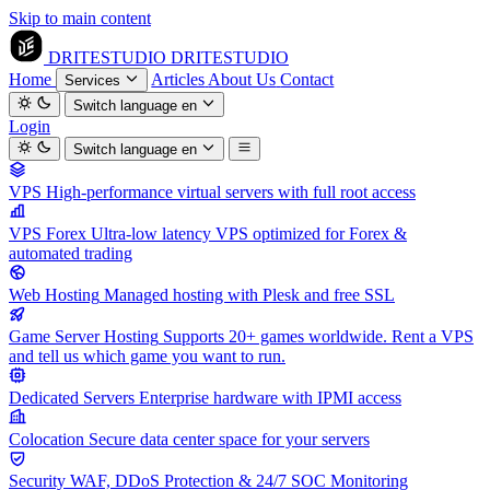
Skip to main content
DRITESTUDIO
DRITESTUDIO
Home
Articles
About Us
Contact
Services
Switch language
en
Login
Switch language
en
VPS
High-performance virtual servers with full root access
VPS Forex
Ultra-low latency VPS optimized for Forex &
automated trading
Web Hosting
Managed hosting with Plesk and free SSL
Game Server Hosting
Supports 20+ games worldwide. Rent a VPS
and tell us which game you want to run.
Dedicated Servers
Enterprise hardware with IPMI access
Colocation
Secure data center space for your servers
Security
WAF, DDoS Protection & 24/7 SOC Monitoring