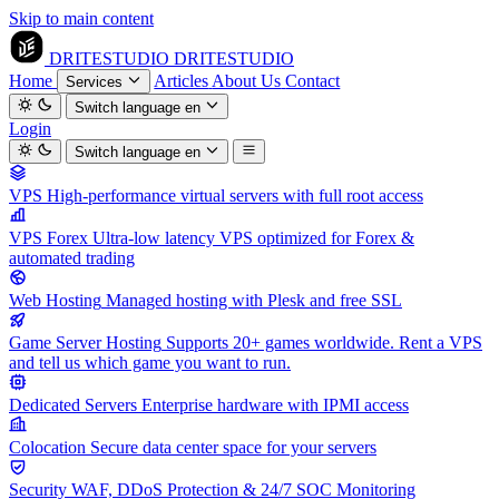
Skip to main content
DRITESTUDIO
DRITESTUDIO
Home
Articles
About Us
Contact
Services
Switch language
en
Login
Switch language
en
VPS
High-performance virtual servers with full root access
VPS Forex
Ultra-low latency VPS optimized for Forex &
automated trading
Web Hosting
Managed hosting with Plesk and free SSL
Game Server Hosting
Supports 20+ games worldwide. Rent a VPS
and tell us which game you want to run.
Dedicated Servers
Enterprise hardware with IPMI access
Colocation
Secure data center space for your servers
Security
WAF, DDoS Protection & 24/7 SOC Monitoring