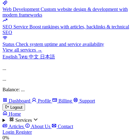
Web Development
Custom website design & development with
modern frameworks
SEO Service
Boost rankings with articles, backlinks & technical
SEO
Status
Check system uptime and service availability
View all services →
English
ไทย
中文
日本語
...
...
Balance: ...
Dashboard
Profile
Billing
Support
Logout
Home
Services
Articles
About Us
Contact
Login
Register
0%