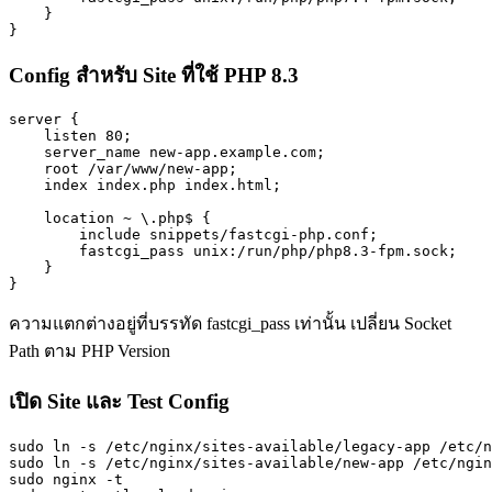
    }

}
Config สำหรับ Site ที่ใช้ PHP 8.3
server {

    listen 80;

    server_name new-app.example.com;

    root /var/www/new-app;

    index index.php index.html;

    location ~ \.php$ {

        include snippets/fastcgi-php.conf;

        fastcgi_pass unix:/run/php/php8.3-fpm.sock;

    }

}
ความแตกต่างอยู่ที่บรรทัด fastcgi_pass เท่านั้น เปลี่ยน Socket
Path ตาม PHP Version
เปิด Site และ Test Config
sudo ln -s /etc/nginx/sites-available/legacy-app /etc/n
sudo ln -s /etc/nginx/sites-available/new-app /etc/ngin
sudo nginx -t
