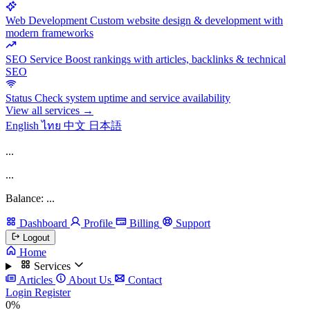
Web Development
Custom website design & development with
modern frameworks
SEO Service
Boost rankings with articles, backlinks & technical
SEO
Status
Check system uptime and service availability
View all services →
English
ไทย
中文
日本語
...
...
Balance: ...
Dashboard
Profile
Billing
Support
Logout
Home
Services
Articles
About Us
Contact
Login
Register
0%