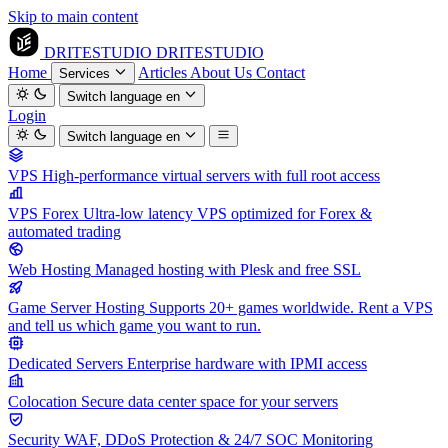
Skip to main content
DRITESTUDIO
DRITESTUDIO
Home
Articles
About Us
Contact
Services
Switch language
en
Login
Switch language
en
VPS
High-performance virtual servers with full root access
VPS Forex
Ultra-low latency VPS optimized for Forex &
automated trading
Web Hosting
Managed hosting with Plesk and free SSL
Game Server Hosting
Supports 20+ games worldwide. Rent a VPS
and tell us which game you want to run.
Dedicated Servers
Enterprise hardware with IPMI access
Colocation
Secure data center space for your servers
Security
WAF, DDoS Protection & 24/7 SOC Monitoring