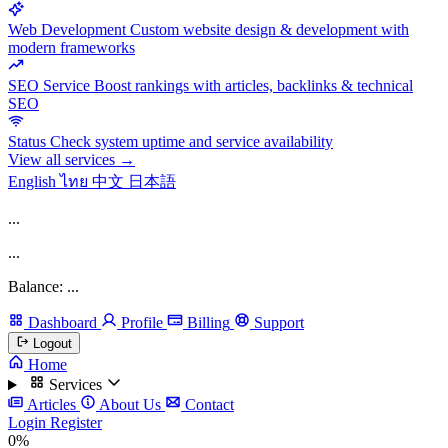
Web Development
Custom website design & development with
modern frameworks
SEO Service
Boost rankings with articles, backlinks & technical
SEO
Status
Check system uptime and service availability
View all services →
English
ไทย
中文
日本語
...
...
Balance: ...
Dashboard
Profile
Billing
Support
Logout
Home
Services
Articles
About Us
Contact
Login
Register
0%