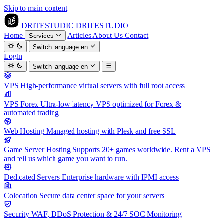
Skip to main content
DRITESTUDIO
DRITESTUDIO
Home
Articles
About Us
Contact
Services
Switch language
en
Login
Switch language
en
VPS
High-performance virtual servers with full root access
VPS Forex
Ultra-low latency VPS optimized for Forex &
automated trading
Web Hosting
Managed hosting with Plesk and free SSL
Game Server Hosting
Supports 20+ games worldwide. Rent a VPS
and tell us which game you want to run.
Dedicated Servers
Enterprise hardware with IPMI access
Colocation
Secure data center space for your servers
Security
WAF, DDoS Protection & 24/7 SOC Monitoring