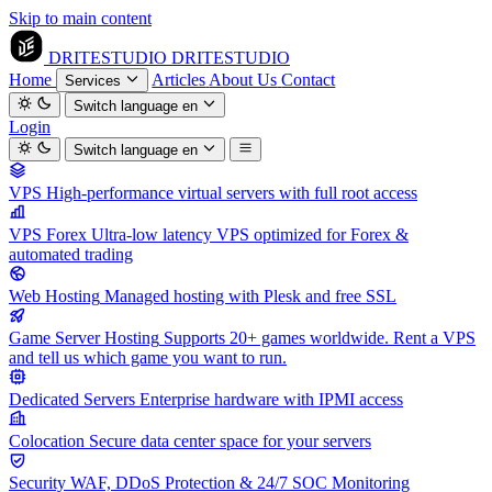
Skip to main content
DRITESTUDIO
DRITESTUDIO
Home
Articles
About Us
Contact
Services
Switch language
en
Login
Switch language
en
VPS
High-performance virtual servers with full root access
VPS Forex
Ultra-low latency VPS optimized for Forex &
automated trading
Web Hosting
Managed hosting with Plesk and free SSL
Game Server Hosting
Supports 20+ games worldwide. Rent a VPS
and tell us which game you want to run.
Dedicated Servers
Enterprise hardware with IPMI access
Colocation
Secure data center space for your servers
Security
WAF, DDoS Protection & 24/7 SOC Monitoring