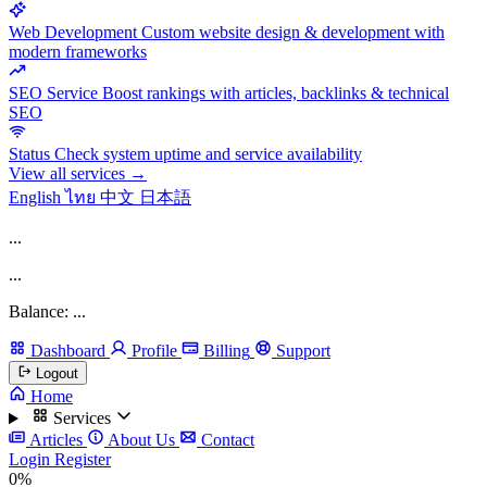
Web Development
Custom website design & development with
modern frameworks
SEO Service
Boost rankings with articles, backlinks & technical
SEO
Status
Check system uptime and service availability
View all services →
English
ไทย
中文
日本語
...
...
Balance: ...
Dashboard
Profile
Billing
Support
Logout
Home
Services
Articles
About Us
Contact
Login
Register
0%