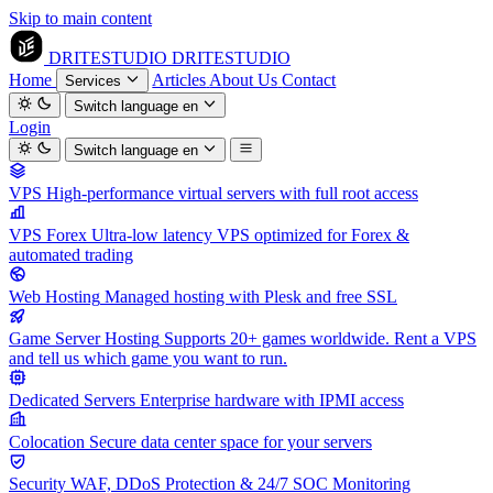
Skip to main content
DRITESTUDIO
DRITESTUDIO
Home
Articles
About Us
Contact
Services
Switch language
en
Login
Switch language
en
VPS
High-performance virtual servers with full root access
VPS Forex
Ultra-low latency VPS optimized for Forex &
automated trading
Web Hosting
Managed hosting with Plesk and free SSL
Game Server Hosting
Supports 20+ games worldwide. Rent a VPS
and tell us which game you want to run.
Dedicated Servers
Enterprise hardware with IPMI access
Colocation
Secure data center space for your servers
Security
WAF, DDoS Protection & 24/7 SOC Monitoring