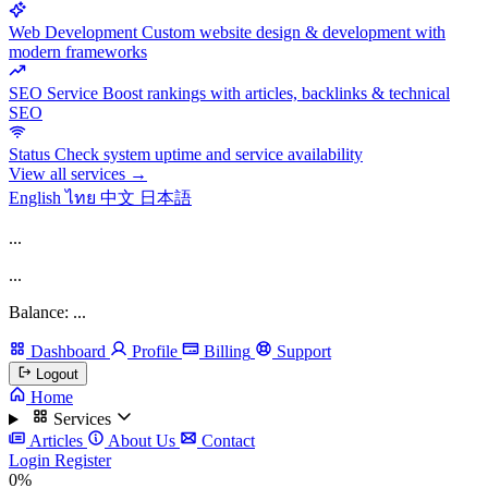
Web Development
Custom website design & development with
modern frameworks
SEO Service
Boost rankings with articles, backlinks & technical
SEO
Status
Check system uptime and service availability
View all services →
English
ไทย
中文
日本語
...
...
Balance: ...
Dashboard
Profile
Billing
Support
Logout
Home
Services
Articles
About Us
Contact
Login
Register
0%