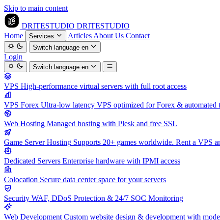
Skip to main content
DRITESTUDIO
DRITESTUDIO
Home
Articles
About Us
Contact
Services
Switch language
en
Login
Switch language
en
VPS
High-performance virtual servers with full root access
VPS Forex
Ultra-low latency VPS optimized for Forex & automated 
Web Hosting
Managed hosting with Plesk and free SSL
Game Server Hosting
Supports 20+ games worldwide. Rent a VPS and
Dedicated Servers
Enterprise hardware with IPMI access
Colocation
Secure data center space for your servers
Security
WAF, DDoS Protection & 24/7 SOC Monitoring
Web Development
Custom website design & development with mod