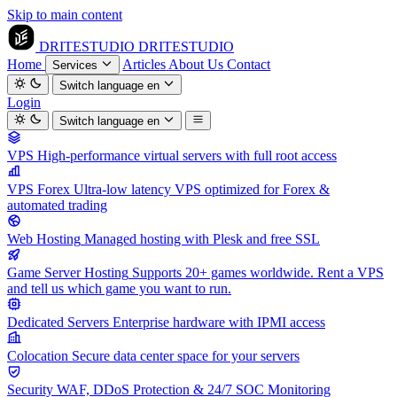
Skip to main content
DRITESTUDIO
DRITESTUDIO
Home
Articles
About Us
Contact
Services
Switch language
en
Login
Switch language
en
VPS
High-performance virtual servers with full root access
VPS Forex
Ultra-low latency VPS optimized for Forex &
automated trading
Web Hosting
Managed hosting with Plesk and free SSL
Game Server Hosting
Supports 20+ games worldwide. Rent a VPS
and tell us which game you want to run.
Dedicated Servers
Enterprise hardware with IPMI access
Colocation
Secure data center space for your servers
Security
WAF, DDoS Protection & 24/7 SOC Monitoring