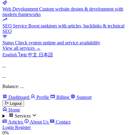
Web Development
Custom website design & development with
modern frameworks
SEO Service
Boost rankings with articles, backlinks & technical
SEO
Status
Check system uptime and service availability
View all services →
English
ไทย
中文
日本語
...
...
Balance: ...
Dashboard
Profile
Billing
Support
Logout
Home
Services
Articles
About Us
Contact
Login
Register
0%