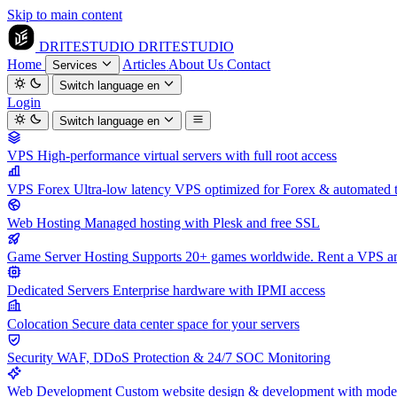
Skip to main content
DRITESTUDIO
DRITESTUDIO
Home
Articles
About Us
Contact
Services
Switch language
en
Login
Switch language
en
VPS
High-performance virtual servers with full root access
VPS Forex
Ultra-low latency VPS optimized for Forex & automated 
Web Hosting
Managed hosting with Plesk and free SSL
Game Server Hosting
Supports 20+ games worldwide. Rent a VPS and
Dedicated Servers
Enterprise hardware with IPMI access
Colocation
Secure data center space for your servers
Security
WAF, DDoS Protection & 24/7 SOC Monitoring
Web Development
Custom website design & development with mod