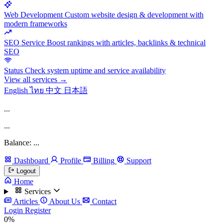
Web Development
Custom website design & development with
modern frameworks
SEO Service
Boost rankings with articles, backlinks & technical
SEO
Status
Check system uptime and service availability
View all services →
English
ไทย
中文
日本語
...
...
Balance: ...
Dashboard
Profile
Billing
Support
Logout
Home
Services
Articles
About Us
Contact
Login
Register
0%