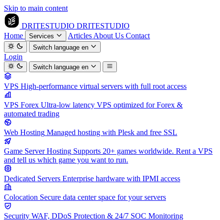
Skip to main content
DRITESTUDIO
DRITESTUDIO
Home
Articles
About Us
Contact
Services
Switch language
en
Login
Switch language
en
VPS
High-performance virtual servers with full root access
VPS Forex
Ultra-low latency VPS optimized for Forex &
automated trading
Web Hosting
Managed hosting with Plesk and free SSL
Game Server Hosting
Supports 20+ games worldwide. Rent a VPS
and tell us which game you want to run.
Dedicated Servers
Enterprise hardware with IPMI access
Colocation
Secure data center space for your servers
Security
WAF, DDoS Protection & 24/7 SOC Monitoring