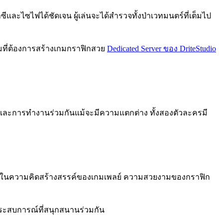
ละไซไฟได้ชัดเจน ผู้เล่นจะได้สำรวจทั้งป่าเวทมนตร์ที่เต็มไป
มที่ต้องการสร้างเกมกราฟิกสวย
Dedicated Server ของ DriteStudio
รค์ และการทำงานร่วมกันแม้จะมีความแตกต่าง ทั้งสองตัวละครมี
างชื่นชมในความคิดสร้างสรรค์ของเกมเพลย์ ความสวยงามของกราฟิก
นประสบการณ์ที่สนุกสนานร่วมกัน