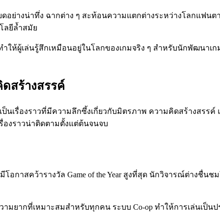
ยดอย่างน่าทึ่ง ฉากต่าง ๆ สะท้อนความแตกต่างระหว่างโลกแฟนตาซีแ
โลยีล้ำสมัย
้ผู้เล่นรู้สึกเหมือนอยู่ในโลกของเกมจริง ๆ สำหรับนักพัฒนาเก
มคิดสร้างสรรค์
่เป็นเรื่องราวที่มีความลึกซึ้งเกี่ยวกับมิตรภาพ ความคิดสร้างสร
รื่องราวน่าติดตามตั้งแต่ต้นจนจบ
กมที่มีโอกาสคว้ารางวัล Game of the Year สูงที่สุด นักวิจารณ์ต่
ระดับความยากที่เหมาะสมสำหรับทุกคน ระบบ Co-op ทำให้การเล่นเป็