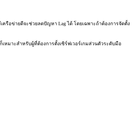
มีเครือข่ายดีจะช่วยลดปัญหา Lag ได้ โดยเฉพาะถ้าต้องการจัดตั้ง
ก็เหมาะสำหรับผู้ที่ต้องการตั้งเซิร์ฟเวอร์เกมส่วนตัวระดับมือ