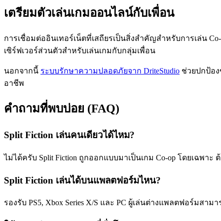
เตรียมตัวเล่นเกมออนไลน์กับเพื่อน
การเชื่อมต่ออินเทอร์เน็ตที่เสถียรเป็นสิ่งสำคัญสำหรับการเล่น C
เซิร์ฟเวอร์ส่วนตัวสำหรับเล่นเกมกับกลุ่มเพื่อน
นอกจากนี้
ระบบรักษาความปลอดภัยจาก DriteStudio
ช่วยปกป้อง
อาชีพ
คำถามที่พบบ่อย (FAQ)
Split Fiction เล่นคนเดียวได้ไหม?
ไม่ได้ครับ Split Fiction ถูกออกแบบมาเป็นเกม Co-op โดยเฉพา
Split Fiction เล่นได้บนแพลตฟอร์มไหน?
รองรับ PS5, Xbox Series X/S และ PC ผู้เล่นต่างแพลตฟอร์มสามาร