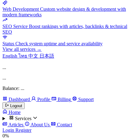
Web Development
Custom website design & development with
modern frameworks
SEO Service
Boost rankings with articles, backlinks & technical
SEO
Status
Check system uptime and service availability
View all services →
English
ไทย
中文
日本語
...
...
Balance: ...
Dashboard
Profile
Billing
Support
Logout
Home
Services
Articles
About Us
Contact
Login
Register
0%