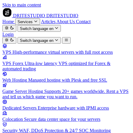
Skip to main content
DRITESTUDIO
DRITESTUDIO
Home
Articles
About Us
Contact
Services
Switch language
en
Login
Switch language
en
VPS
High-performance virtual servers with full root access
VPS Forex
Ultra-low latency VPS optimized for Forex &
automated trading
Web Hosting
Managed hosting with Plesk and free SSL
Game Server Hosting
Supports 20+ games worldwide. Rent a VPS
and tell us which game you want to run.
Dedicated Servers
Enterprise hardware with IPMI access
Colocation
Secure data center space for your servers
Security
WAF, DDoS Protection & 24/7 SOC Monitoring