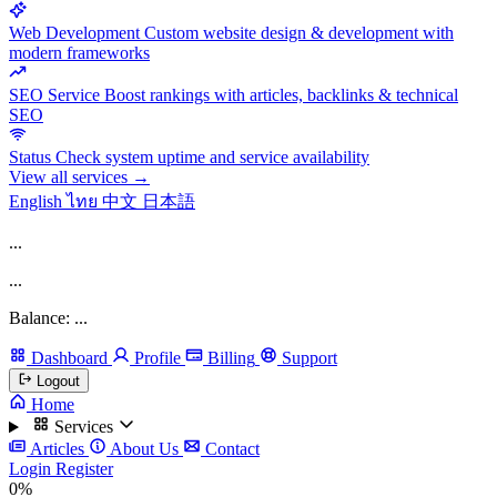
Web Development
Custom website design & development with
modern frameworks
SEO Service
Boost rankings with articles, backlinks & technical
SEO
Status
Check system uptime and service availability
View all services →
English
ไทย
中文
日本語
...
...
Balance: ...
Dashboard
Profile
Billing
Support
Logout
Home
Services
Articles
About Us
Contact
Login
Register
0%