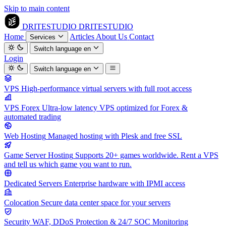
Skip to main content
DRITESTUDIO
DRITESTUDIO
Home
Articles
About Us
Contact
Services
Switch language
en
Login
Switch language
en
VPS
High-performance virtual servers with full root access
VPS Forex
Ultra-low latency VPS optimized for Forex &
automated trading
Web Hosting
Managed hosting with Plesk and free SSL
Game Server Hosting
Supports 20+ games worldwide. Rent a VPS
and tell us which game you want to run.
Dedicated Servers
Enterprise hardware with IPMI access
Colocation
Secure data center space for your servers
Security
WAF, DDoS Protection & 24/7 SOC Monitoring