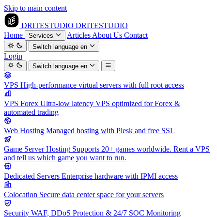
Skip to main content
DRITESTUDIO
DRITESTUDIO
Home
Articles
About Us
Contact
Services
Switch language
en
Login
Switch language
en
VPS
High-performance virtual servers with full root access
VPS Forex
Ultra-low latency VPS optimized for Forex &
automated trading
Web Hosting
Managed hosting with Plesk and free SSL
Game Server Hosting
Supports 20+ games worldwide. Rent a VPS
and tell us which game you want to run.
Dedicated Servers
Enterprise hardware with IPMI access
Colocation
Secure data center space for your servers
Security
WAF, DDoS Protection & 24/7 SOC Monitoring