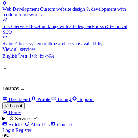
Web Development
Custom website design & development with
modern frameworks
SEO Service
Boost rankings with articles, backlinks & technical
SEO
Status
Check system uptime and service availability
View all services →
English
ไทย
中文
日本語
...
...
Balance: ...
Dashboard
Profile
Billing
Support
Logout
Home
Services
Articles
About Us
Contact
Login
Register
0%