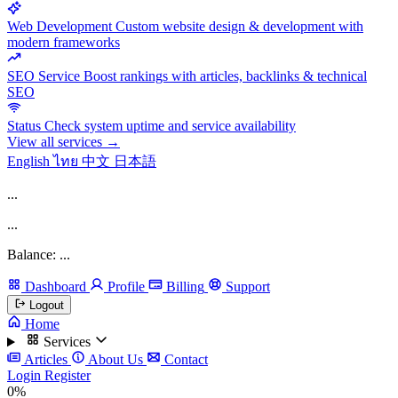
Web Development
Custom website design & development with
modern frameworks
SEO Service
Boost rankings with articles, backlinks & technical
SEO
Status
Check system uptime and service availability
View all services →
English
ไทย
中文
日本語
...
...
Balance: ...
Dashboard
Profile
Billing
Support
Logout
Home
Services
Articles
About Us
Contact
Login
Register
0%