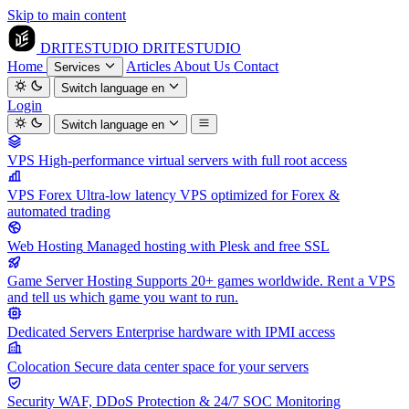
Skip to main content
DRITESTUDIO
DRITESTUDIO
Home
Articles
About Us
Contact
Services
Switch language
en
Login
Switch language
en
VPS
High-performance virtual servers with full root access
VPS Forex
Ultra-low latency VPS optimized for Forex &
automated trading
Web Hosting
Managed hosting with Plesk and free SSL
Game Server Hosting
Supports 20+ games worldwide. Rent a VPS
and tell us which game you want to run.
Dedicated Servers
Enterprise hardware with IPMI access
Colocation
Secure data center space for your servers
Security
WAF, DDoS Protection & 24/7 SOC Monitoring