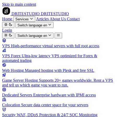
Skip to main content
DRITESTUDIO
DRITESTUDIO
Home
Articles
About Us
Contact
Services
Switch language
en
Login
Switch language
en
VPS
High-performance virtual servers with full root access
VPS Forex
Ultra-low latency VPS optimized for Forex &
automated trading
Web Hosting
Managed hosting with Plesk and free SSL
Game Server Hosting
Supports 20+ games worldwide. Rent a VPS
and tell us which game you want to run.
Dedicated Servers
Enterprise hardware with IPMI access
Colocation
Secure data center space for your servers
Security
WAF, DDoS Protection & 24/7 SOC Monitoring