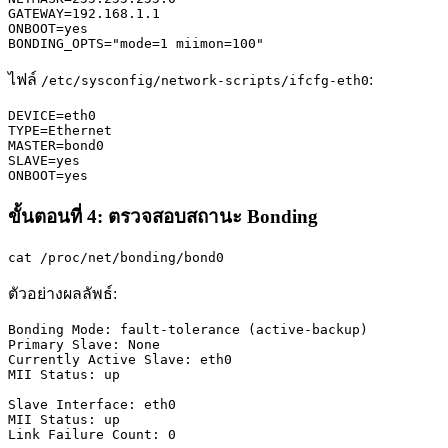
GATEWAY=192.168.1.1

ONBOOT=yes

BONDING_OPTS="mode=1 miimon=100"
ไฟล์
:
/etc/sysconfig/network-scripts/ifcfg-eth0
DEVICE=eth0

TYPE=Ethernet

MASTER=bond0

SLAVE=yes

ONBOOT=yes
ขั้นตอนที่ 4: ตรวจสอบสถานะ Bonding
cat /proc/net/bonding/bond0
ตัวอย่างผลลัพธ์:
Bonding Mode: fault-tolerance (active-backup)

Primary Slave: None

Currently Active Slave: eth0

MII Status: up

Slave Interface: eth0

MII Status: up

Link Failure Count: 0
