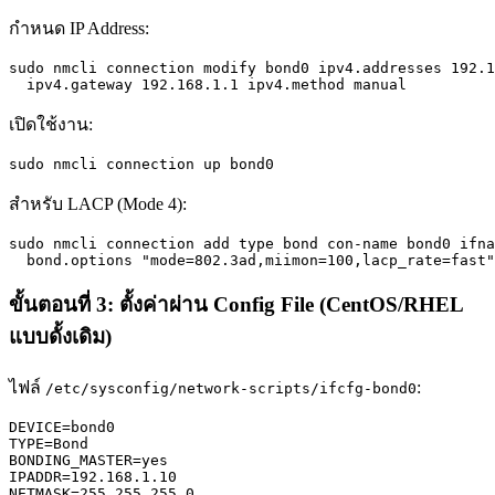
กำหนด IP Address:
sudo nmcli connection modify bond0 ipv4.addresses 192.1
  ipv4.gateway 192.168.1.1 ipv4.method manual
เปิดใช้งาน:
sudo nmcli connection up bond0
สำหรับ LACP (Mode 4):
sudo nmcli connection add type bond con-name bond0 ifna
  bond.options "mode=802.3ad,miimon=100,lacp_rate=fast"
ขั้นตอนที่ 3: ตั้งค่าผ่าน Config File (CentOS/RHEL
แบบดั้งเดิม)
ไฟล์
:
/etc/sysconfig/network-scripts/ifcfg-bond0
DEVICE=bond0

TYPE=Bond

BONDING_MASTER=yes

IPADDR=192.168.1.10

NETMASK=255.255.255.0
