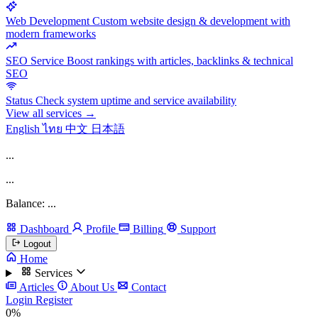
Web Development
Custom website design & development with
modern frameworks
SEO Service
Boost rankings with articles, backlinks & technical
SEO
Status
Check system uptime and service availability
View all services →
English
ไทย
中文
日本語
...
...
Balance: ...
Dashboard
Profile
Billing
Support
Logout
Home
Services
Articles
About Us
Contact
Login
Register
0%