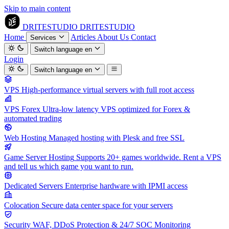
Skip to main content
DRITESTUDIO
DRITESTUDIO
Home
Articles
About Us
Contact
Services
Switch language
en
Login
Switch language
en
VPS
High-performance virtual servers with full root access
VPS Forex
Ultra-low latency VPS optimized for Forex &
automated trading
Web Hosting
Managed hosting with Plesk and free SSL
Game Server Hosting
Supports 20+ games worldwide. Rent a VPS
and tell us which game you want to run.
Dedicated Servers
Enterprise hardware with IPMI access
Colocation
Secure data center space for your servers
Security
WAF, DDoS Protection & 24/7 SOC Monitoring