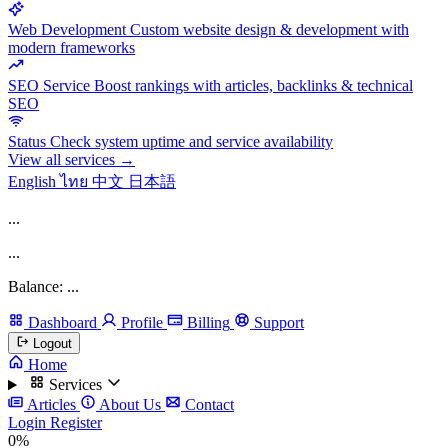
Web Development
Custom website design & development with
modern frameworks
SEO Service
Boost rankings with articles, backlinks & technical
SEO
Status
Check system uptime and service availability
View all services →
English
ไทย
中文
日本語
...
...
Balance: ...
Dashboard
Profile
Billing
Support
Logout
Home
Services
Articles
About Us
Contact
Login
Register
0%