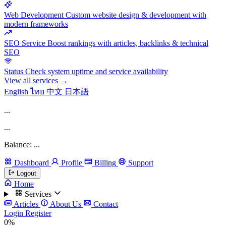
Web Development
Custom website design & development with
modern frameworks
SEO Service
Boost rankings with articles, backlinks & technical
SEO
Status
Check system uptime and service availability
View all services →
English
ไทย
中文
日本語
...
...
Balance: ...
Dashboard
Profile
Billing
Support
Logout
Home
Services
Articles
About Us
Contact
Login
Register
0%