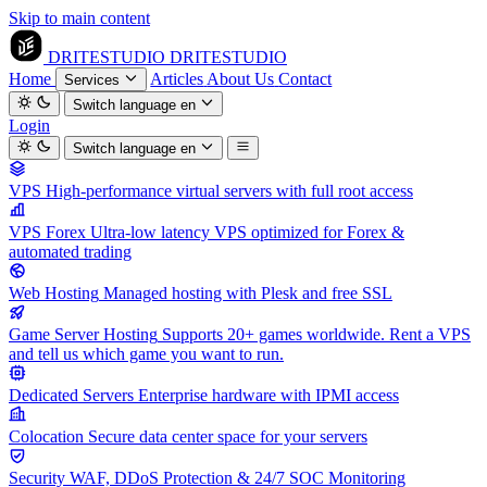
Skip to main content
DRITESTUDIO
DRITESTUDIO
Home
Articles
About Us
Contact
Services
Switch language
en
Login
Switch language
en
VPS
High-performance virtual servers with full root access
VPS Forex
Ultra-low latency VPS optimized for Forex &
automated trading
Web Hosting
Managed hosting with Plesk and free SSL
Game Server Hosting
Supports 20+ games worldwide. Rent a VPS
and tell us which game you want to run.
Dedicated Servers
Enterprise hardware with IPMI access
Colocation
Secure data center space for your servers
Security
WAF, DDoS Protection & 24/7 SOC Monitoring