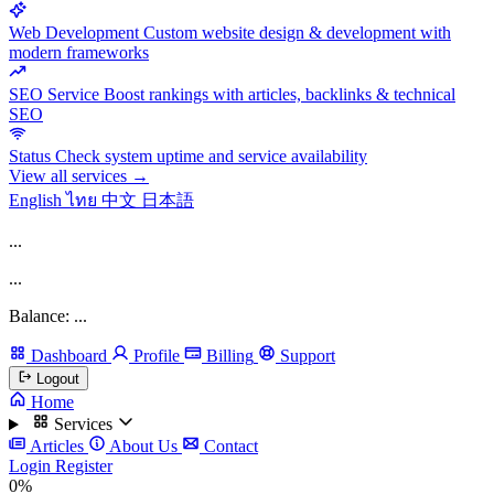
Web Development
Custom website design & development with
modern frameworks
SEO Service
Boost rankings with articles, backlinks & technical
SEO
Status
Check system uptime and service availability
View all services →
English
ไทย
中文
日本語
...
...
Balance: ...
Dashboard
Profile
Billing
Support
Logout
Home
Services
Articles
About Us
Contact
Login
Register
0%