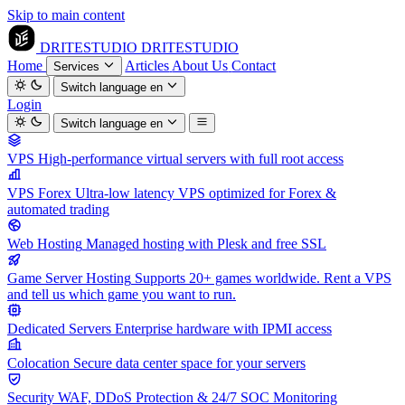
Skip to main content
DRITESTUDIO
DRITESTUDIO
Home
Articles
About Us
Contact
Services
Switch language
en
Login
Switch language
en
VPS
High-performance virtual servers with full root access
VPS Forex
Ultra-low latency VPS optimized for Forex &
automated trading
Web Hosting
Managed hosting with Plesk and free SSL
Game Server Hosting
Supports 20+ games worldwide. Rent a VPS
and tell us which game you want to run.
Dedicated Servers
Enterprise hardware with IPMI access
Colocation
Secure data center space for your servers
Security
WAF, DDoS Protection & 24/7 SOC Monitoring