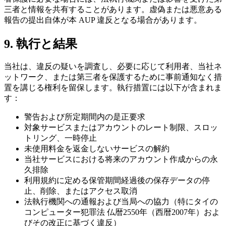
三者と情報を共有することがあります。虚偽または悪意ある
報告の提出自体が本 AUP 違反となる場合があります。
9. 執行と結果
当社は、違反の疑いを調査し、必要に応じて利用者、当社ネ
ットワーク、または第三者を保護するために事前通知なく措
置を講じる権利を留保します。執行措置には以下が含まれま
す：
警告および所定期間内の是正要求
対象サービスまたはアカウントのレート制限、スロッ
トリング、一時停止
未使用料金を返金しないサービスの解約
当社サービスにおける将来のアカウント作成からの永
久排除
利用規約に定める保管期間経過後の保存データの停
止、削除、またはアクセス取消
法執行機関への通報および当局への協力（特にタイの
コンピューター犯罪法 仏暦2550年（西暦2007年）およ
びその改正に基づく違反）