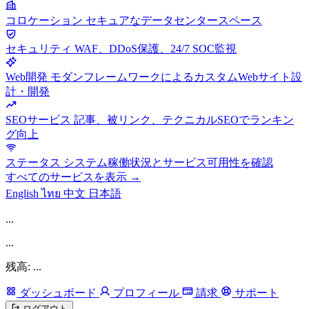
コロケーション
セキュアなデータセンタースペース
セキュリティ
WAF、DDoS保護、24/7 SOC監視
Web開発
モダンフレームワークによるカスタムWebサイト設
計・開発
SEOサービス
記事、被リンク、テクニカルSEOでランキン
グ向上
ステータス
システム稼働状況とサービス可用性を確認
すべてのサービスを表示 →
English
ไทย
中文
日本語
...
...
残高: ...
ダッシュボード
プロフィール
請求
サポート
ログアウト