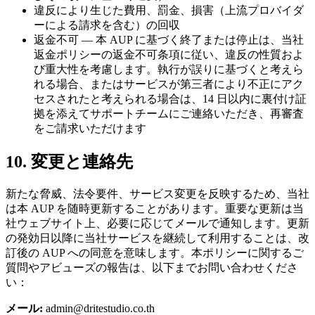
違反により生じた費用、罰金、損害（上流プロバイダ
ーによる請求を含む）の回収
返金不可 — 本 AUP に基づく終了または停止は、当社
返金ポリシーの返金不可条項に従い、違反の性質およ
び重大性を考慮します。執行が誤りに基づくと考えら
れる場合、またはサービスが第三者により不正にアク
セスされたと考えられる場合は、14 日以内に裏付け証
拠を添えてサポートチームにご連絡いただき、再審査
をご請求いただけます
10. 変更と連絡先
新たな脅威、法令要件、サービス変更を反映するため、当社
は本 AUP を随時更新することがあります。重要な更新は当
社ウェブサイト上、必要に応じてメールで通知します。更新
の発効日以降に当社サービスを継続して利用することは、改
訂後の AUP への同意を意味します。本ポリシーに関するご
質問やアビューズの報告は、以下までお問い合わせくださ
い：
メール:
admin@dritestudio.co.th