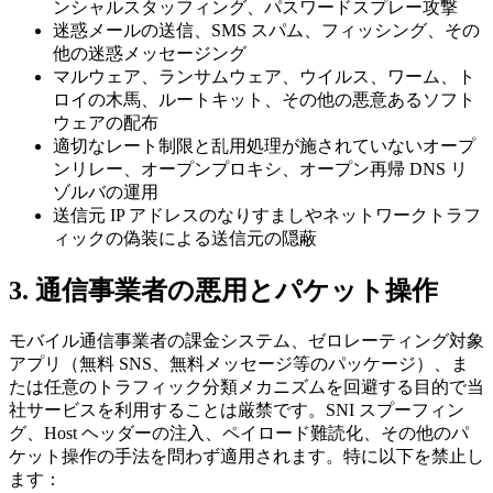
ンシャルスタッフィング、パスワードスプレー攻撃
迷惑メールの送信、SMS スパム、フィッシング、その
他の迷惑メッセージング
マルウェア、ランサムウェア、ウイルス、ワーム、ト
ロイの木馬、ルートキット、その他の悪意あるソフト
ウェアの配布
適切なレート制限と乱用処理が施されていないオープ
ンリレー、オープンプロキシ、オープン再帰 DNS リ
ゾルバの運用
送信元 IP アドレスのなりすましやネットワークトラフ
ィックの偽装による送信元の隠蔽
3. 通信事業者の悪用とパケット操作
モバイル通信事業者の課金システム、ゼロレーティング対象
アプリ（無料 SNS、無料メッセージ等のパッケージ）、ま
たは任意のトラフィック分類メカニズムを回避する目的で当
社サービスを利用することは厳禁です。SNI スプーフィン
グ、Host ヘッダーの注入、ペイロード難読化、その他のパ
ケット操作の手法を問わず適用されます。特に以下を禁止し
ます：