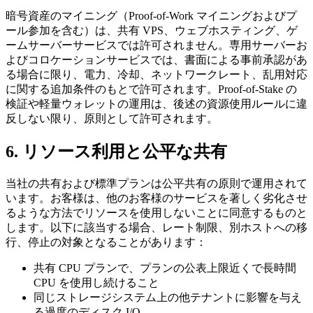
暗号資産のマイニング（Proof-of-Work マイニングおよびプ
ール参加を含む）は、共有 VPS、ウェブホスティング、ゲ
ームサーバーサービスでは許可されません。専用サーバーお
よびコロケーションサービスでは、書面による事前承認があ
る場合に限り、電力、冷却、ネットワークレート、乱用対応
に関する追加条件のもとで許可されます。Proof-of-Stake の
検証や軽量ウォレットの運用は、後述の資源使用ルールに違
反しない限り、原則として許可されます。
6. リソース利用と公平な共有
当社の共有および標準プランは公平共有の原則で運用されて
います。お客様は、他のお客様のサービスを著しく劣化させ
るような方法でリソースを使用しないことに同意するものと
します。以下に該当する場合、レート制限、別ホストへの移
行、停止の対象となることがあります：
共有 CPU プランで、プランの公表上限近くで長時間
CPU を使用し続けること
同じストレージシステム上の他テナントに影響を与え
る過度のディスク I/O