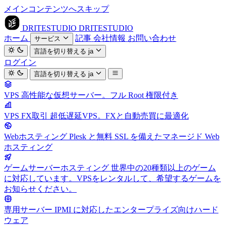
メインコンテンツへスキップ
DRITESTUDIO
DRITESTUDIO
ホーム
記事
会社情報
お問い合わせ
サービス
言語を切り替える
ja
ログイン
言語を切り替える
ja
VPS
高性能な仮想サーバー。フル Root 権限付き
VPS FX取引
超低遅延VPS。FXと自動売買に最適化
Webホスティング
Plesk と無料 SSL を備えたマネージド Web
ホスティング
ゲームサーバーホスティング
世界中の20種類以上のゲーム
に対応しています。VPSをレンタルして、希望するゲームを
お知らせください。
専用サーバー
IPMI に対応したエンタープライズ向けハード
ウェア