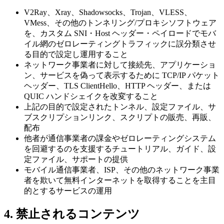
V2Ray、Xray、Shadowsocks、Trojan、VLESS、
VMess、その他のトンネリング/プロキシソフトウェア
を、カスタム SNI・Host ヘッダー・ペイロードでモバ
イル網のゼロレーティングトラフィックに誤分類させ
る目的で設定し運用すること
ネットワーク事業者に対して接続先、アプリケーショ
ン、サービスを偽って表示するために TCP/IP パケット
ヘッダー、TLS ClientHello、HTTP ヘッダー、または
QUIC ハンドシェイクを改変すること
上記の目的で設定されたトンネル、設定ファイル、サ
ブスクリプションリンク、スクリプトの販売、再販、
配布
他者が通信事業者の課金やゼロレーティングシステム
を回避するのを支援するチュートリアル、ガイド、設
定ファイル、サポートの提供
モバイル通信事業者、ISP、その他のネットワーク事業
者を欺いて無料インターネットを取得することを主目
的とするサービスの運用
4. 禁止されるコンテンツ