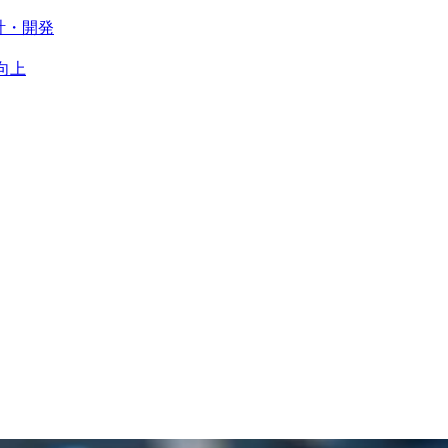
計・開発
向上