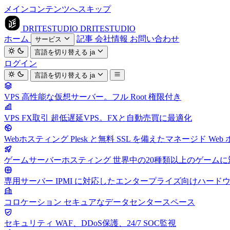
メインコンテンツへスキップ
DRITESTUDIO
DRITESTUDIO
ホーム
記事
会社情報
お問い合わせ
サービス
言語を切り替える
ja
ログイン
言語を切り替える
ja
VPS
高性能な仮想サーバー。フル Root 権限付き
VPS FX取引
超低遅延VPS。FXと自動売買に最適化
Webホスティング
Plesk と無料 SSL を備えたマネージド We
ゲームサーバーホスティング
世界中の20種類以上のゲーム
専用サーバー
IPMI に対応したエンタープライズ向けハード
コロケーション
セキュアなデータセンタースペース
セキュリティ
WAF、DDoS保護、24/7 SOC監視