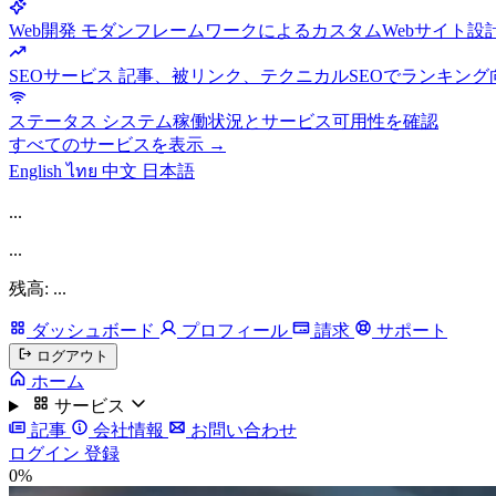
Web開発
モダンフレームワークによるカスタムWebサイト設
SEOサービス
記事、被リンク、テクニカルSEOでランキング
ステータス
システム稼働状況とサービス可用性を確認
すべてのサービスを表示 →
English
ไทย
中文
日本語
...
...
残高: ...
ダッシュボード
プロフィール
請求
サポート
ログアウト
ホーム
サービス
記事
会社情報
お問い合わせ
ログイン
登録
0%