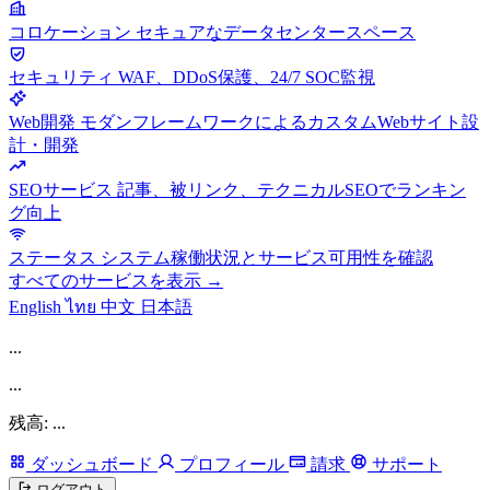
コロケーション
セキュアなデータセンタースペース
セキュリティ
WAF、DDoS保護、24/7 SOC監視
Web開発
モダンフレームワークによるカスタムWebサイト設
計・開発
SEOサービス
記事、被リンク、テクニカルSEOでランキン
グ向上
ステータス
システム稼働状況とサービス可用性を確認
すべてのサービスを表示 →
English
ไทย
中文
日本語
...
...
残高: ...
ダッシュボード
プロフィール
請求
サポート
ログアウト