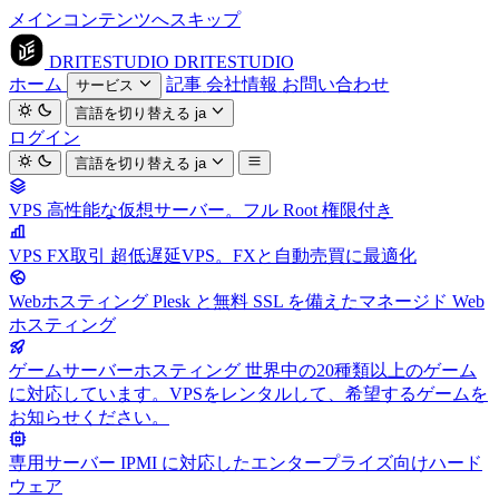
メインコンテンツへスキップ
DRITESTUDIO
DRITESTUDIO
ホーム
記事
会社情報
お問い合わせ
サービス
言語を切り替える
ja
ログイン
言語を切り替える
ja
VPS
高性能な仮想サーバー。フル Root 権限付き
VPS FX取引
超低遅延VPS。FXと自動売買に最適化
Webホスティング
Plesk と無料 SSL を備えたマネージド Web
ホスティング
ゲームサーバーホスティング
世界中の20種類以上のゲーム
に対応しています。VPSをレンタルして、希望するゲームを
お知らせください。
専用サーバー
IPMI に対応したエンタープライズ向けハード
ウェア