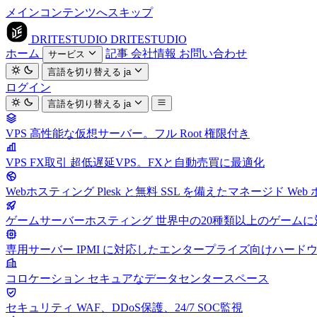
メインコンテンツへスキップ
DRITESTUDIO
DRITESTUDIO
ホーム
記事
会社情報
お問い合わせ
サービス
言語を切り替える
ja
ログイン
言語を切り替える
ja
VPS
高性能な仮想サーバー。フル Root 権限付き
VPS FX取引
超低遅延VPS。FXと自動売買に最適化
Webホスティング
Plesk と無料 SSL を備えたマネージド We
ゲームサーバーホスティング
世界中の20種類以上のゲーム
専用サーバー
IPMI に対応したエンタープライズ向けハード
コロケーション
セキュアなデータセンタースペース
セキュリティ
WAF、DDoS保護、24/7 SOC監視