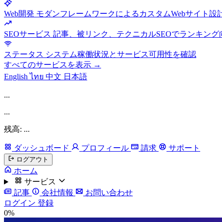
Web開発
モダンフレームワークによるカスタムWebサイト設
SEOサービス
記事、被リンク、テクニカルSEOでランキング
ステータス
システム稼働状況とサービス可用性を確認
すべてのサービスを表示 →
English
ไทย
中文
日本語
...
...
残高: ...
ダッシュボード
プロフィール
請求
サポート
ログアウト
ホーム
サービス
記事
会社情報
お問い合わせ
ログイン
登録
0%