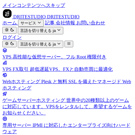
メインコンテンツへスキップ
DRITESTUDIO
DRITESTUDIO
ホーム
記事
会社情報
お問い合わせ
サービス
言語を切り替える
ja
ログイン
言語を切り替える
ja
VPS
高性能な仮想サーバー。フル Root 権限付き
VPS FX取引
超低遅延VPS。FXと自動売買に最適化
Webホスティング
Plesk と無料 SSL を備えたマネージド Web
ホスティング
ゲームサーバーホスティング
世界中の20種類以上のゲーム
に対応しています。VPSをレンタルして、希望するゲームを
お知らせください。
専用サーバー
IPMI に対応したエンタープライズ向けハード
ウェア