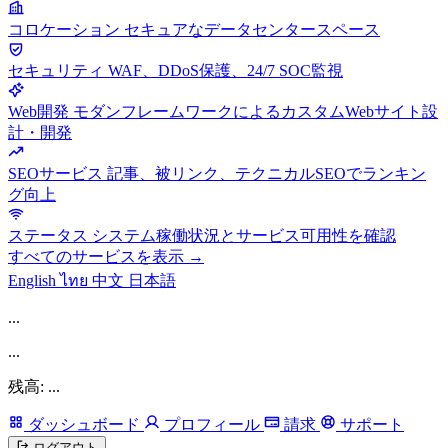
コロケーション
セキュアなデータセンタースペース
セキュリティ
WAF、DDoS保護、24/7 SOC監視
Web開発
モダンフレームワークによるカスタムWebサイト設
計・開発
SEOサービス
記事、被リンク、テクニカルSEOでランキン
グ向上
ステータス
システム稼働状況とサービス可用性を確認
すべてのサービスを表示 →
English
ไทย
中文
日本語
...
...
残高: ...
ダッシュボード
プロフィール
請求
サポート
ログアウト