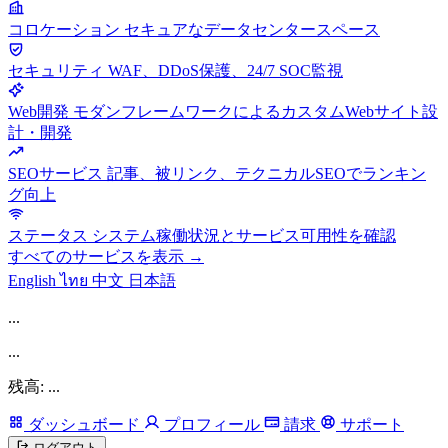
コロケーション
セキュアなデータセンタースペース
セキュリティ
WAF、DDoS保護、24/7 SOC監視
Web開発
モダンフレームワークによるカスタムWebサイト設
計・開発
SEOサービス
記事、被リンク、テクニカルSEOでランキン
グ向上
ステータス
システム稼働状況とサービス可用性を確認
すべてのサービスを表示 →
English
ไทย
中文
日本語
...
...
残高: ...
ダッシュボード
プロフィール
請求
サポート
ログアウト