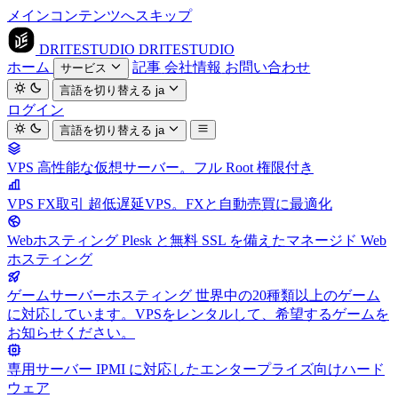
メインコンテンツへスキップ
DRITESTUDIO
DRITESTUDIO
ホーム
記事
会社情報
お問い合わせ
サービス
言語を切り替える
ja
ログイン
言語を切り替える
ja
VPS
高性能な仮想サーバー。フル Root 権限付き
VPS FX取引
超低遅延VPS。FXと自動売買に最適化
Webホスティング
Plesk と無料 SSL を備えたマネージド Web
ホスティング
ゲームサーバーホスティング
世界中の20種類以上のゲーム
に対応しています。VPSをレンタルして、希望するゲームを
お知らせください。
専用サーバー
IPMI に対応したエンタープライズ向けハード
ウェア