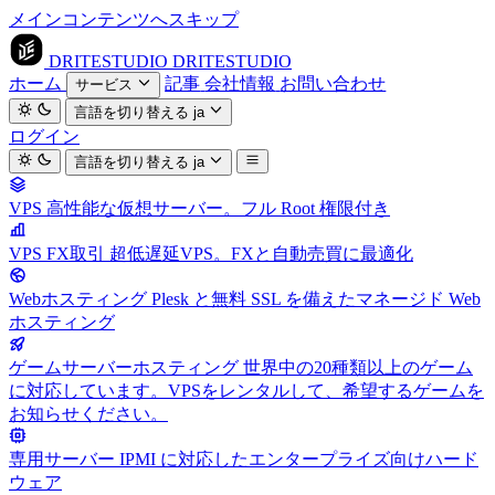
メインコンテンツへスキップ
DRITESTUDIO
DRITESTUDIO
ホーム
記事
会社情報
お問い合わせ
サービス
言語を切り替える
ja
ログイン
言語を切り替える
ja
VPS
高性能な仮想サーバー。フル Root 権限付き
VPS FX取引
超低遅延VPS。FXと自動売買に最適化
Webホスティング
Plesk と無料 SSL を備えたマネージド Web
ホスティング
ゲームサーバーホスティング
世界中の20種類以上のゲーム
に対応しています。VPSをレンタルして、希望するゲームを
お知らせください。
専用サーバー
IPMI に対応したエンタープライズ向けハード
ウェア