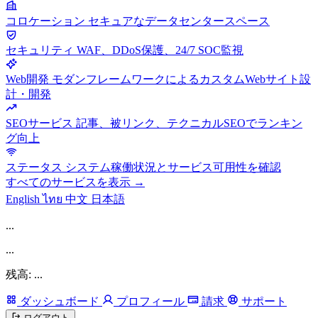
コロケーション
セキュアなデータセンタースペース
セキュリティ
WAF、DDoS保護、24/7 SOC監視
Web開発
モダンフレームワークによるカスタムWebサイト設
計・開発
SEOサービス
記事、被リンク、テクニカルSEOでランキン
グ向上
ステータス
システム稼働状況とサービス可用性を確認
すべてのサービスを表示 →
English
ไทย
中文
日本語
...
...
残高: ...
ダッシュボード
プロフィール
請求
サポート
ログアウト