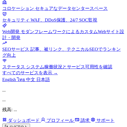
コロケーション
セキュアなデータセンタースペース
セキュリティ
WAF、DDoS保護、24/7 SOC監視
Web開発
モダンフレームワークによるカスタムWebサイト設
計・開発
SEOサービス
記事、被リンク、テクニカルSEOでランキン
グ向上
ステータス
システム稼働状況とサービス可用性を確認
すべてのサービスを表示 →
English
ไทย
中文
日本語
...
...
残高: ...
ダッシュボード
プロフィール
請求
サポート
ログアウト