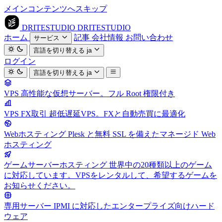
メインコンテンツへスキップ
DRITESTUDIO
DRITESTUDIO
ホーム
記事
会社情報
お問い合わせ
サービス
言語を切り替える
ja
ログイン
言語を切り替える
ja
VPS
高性能な仮想サーバー。フル Root 権限付き
VPS FX取引
超低遅延VPS。FXと自動売買に最適化
Webホスティング
Plesk と無料 SSL を備えたマネージド Web
ホスティング
ゲームサーバーホスティング
世界中の20種類以上のゲーム
に対応しています。VPSをレンタルして、希望するゲームを
お知らせください。
専用サーバー
IPMI に対応したエンタープライズ向けハード
ウェア