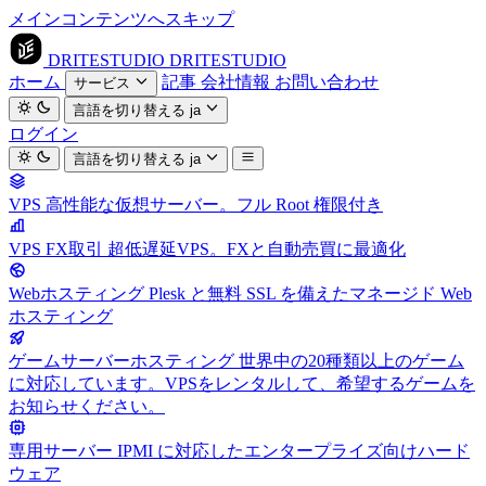
メインコンテンツへスキップ
DRITESTUDIO
DRITESTUDIO
ホーム
記事
会社情報
お問い合わせ
サービス
言語を切り替える
ja
ログイン
言語を切り替える
ja
VPS
高性能な仮想サーバー。フル Root 権限付き
VPS FX取引
超低遅延VPS。FXと自動売買に最適化
Webホスティング
Plesk と無料 SSL を備えたマネージド Web
ホスティング
ゲームサーバーホスティング
世界中の20種類以上のゲーム
に対応しています。VPSをレンタルして、希望するゲームを
お知らせください。
専用サーバー
IPMI に対応したエンタープライズ向けハード
ウェア