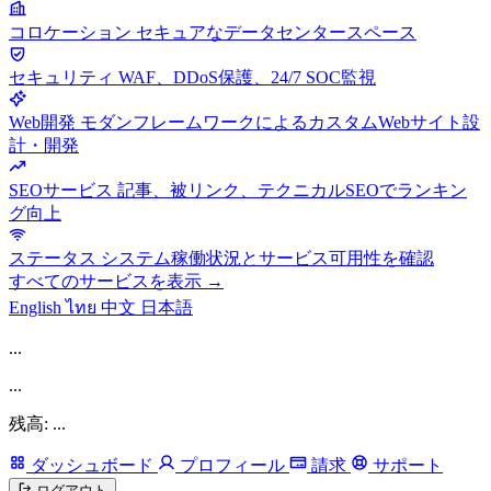
コロケーション
セキュアなデータセンタースペース
セキュリティ
WAF、DDoS保護、24/7 SOC監視
Web開発
モダンフレームワークによるカスタムWebサイト設
計・開発
SEOサービス
記事、被リンク、テクニカルSEOでランキン
グ向上
ステータス
システム稼働状況とサービス可用性を確認
すべてのサービスを表示 →
English
ไทย
中文
日本語
...
...
残高: ...
ダッシュボード
プロフィール
請求
サポート
ログアウト