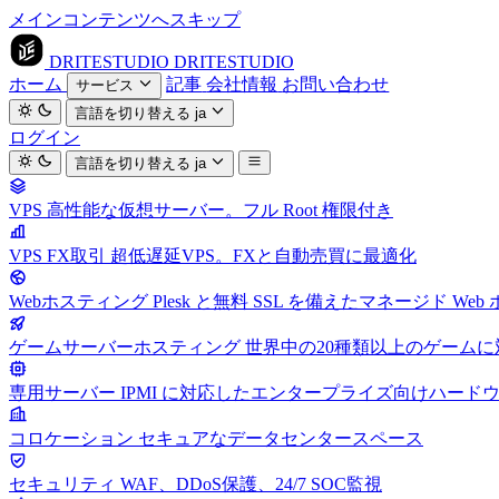
メインコンテンツへスキップ
DRITESTUDIO
DRITESTUDIO
ホーム
記事
会社情報
お問い合わせ
サービス
言語を切り替える
ja
ログイン
言語を切り替える
ja
VPS
高性能な仮想サーバー。フル Root 権限付き
VPS FX取引
超低遅延VPS。FXと自動売買に最適化
Webホスティング
Plesk と無料 SSL を備えたマネージド We
ゲームサーバーホスティング
世界中の20種類以上のゲーム
専用サーバー
IPMI に対応したエンタープライズ向けハード
コロケーション
セキュアなデータセンタースペース
セキュリティ
WAF、DDoS保護、24/7 SOC監視