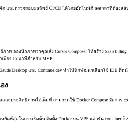
y โค้ด และตรวจสอบผลลัพธ์ CI/CD ได้โดยอัตโนมัติ ลดเวลาที่ต้องสล
ภาพ ลองนึกภาพว่าคุณสั่ง Cursor Composer ให้สร้าง SaaS billing s
าเพียง 15 นาทีสำหรับ MVP
laude Desktop และ Continue.dev ทำให้นักพัฒนาเลือกใช้ IDE ที่ถน
เอง
มูลและประสิทธิภาพได้เต็มที่ สามารถใช้ Docker Compose จัดการ co
หยัดที่สุดในการเริ่มต้น ติดตั้ง Docker บน VPS แล้วรัน container ก็เชื