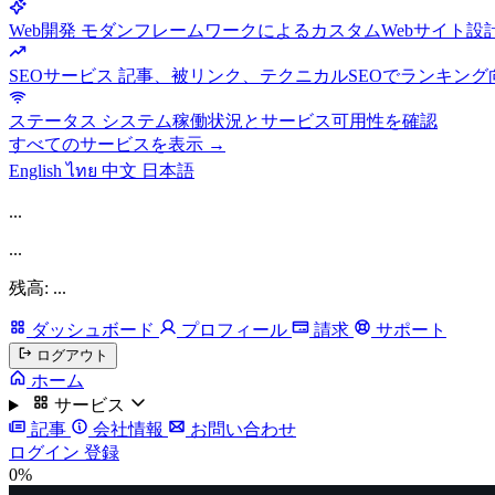
Web開発
モダンフレームワークによるカスタムWebサイト設
SEOサービス
記事、被リンク、テクニカルSEOでランキング
ステータス
システム稼働状況とサービス可用性を確認
すべてのサービスを表示 →
English
ไทย
中文
日本語
...
...
残高: ...
ダッシュボード
プロフィール
請求
サポート
ログアウト
ホーム
サービス
記事
会社情報
お問い合わせ
ログイン
登録
0%