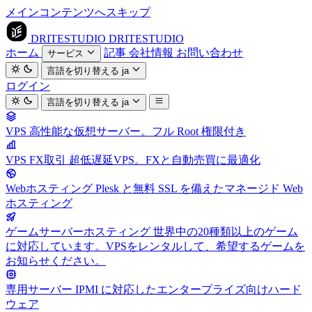
メインコンテンツへスキップ
DRITESTUDIO
DRITESTUDIO
ホーム
記事
会社情報
お問い合わせ
サービス
言語を切り替える
ja
ログイン
言語を切り替える
ja
VPS
高性能な仮想サーバー。フル Root 権限付き
VPS FX取引
超低遅延VPS。FXと自動売買に最適化
Webホスティング
Plesk と無料 SSL を備えたマネージド Web
ホスティング
ゲームサーバーホスティング
世界中の20種類以上のゲーム
に対応しています。VPSをレンタルして、希望するゲームを
お知らせください。
専用サーバー
IPMI に対応したエンタープライズ向けハード
ウェア