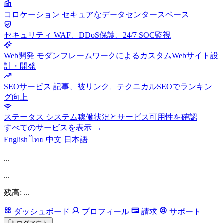
コロケーション
セキュアなデータセンタースペース
セキュリティ
WAF、DDoS保護、24/7 SOC監視
Web開発
モダンフレームワークによるカスタムWebサイト設
計・開発
SEOサービス
記事、被リンク、テクニカルSEOでランキン
グ向上
ステータス
システム稼働状況とサービス可用性を確認
すべてのサービスを表示 →
English
ไทย
中文
日本語
...
...
残高: ...
ダッシュボード
プロフィール
請求
サポート
ログアウト