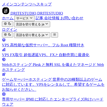
メインコンテンツへスキップ
DRITESTUDIO
DRITESTUDIO
ホーム
記事
会社情報
お問い合わせ
サービス
言語を切り替える
ja
ログイン
言語を切り替える
ja
VPS
高性能な仮想サーバー。フル Root 権限付き
VPS FX取引
超低遅延VPS。FXと自動売買に最適化
Webホスティング
Plesk と無料 SSL を備えたマネージド Web
ホスティング
ゲームサーバーホスティング
世界中の20種類以上のゲーム
に対応しています。VPSをレンタルして、希望するゲームを
お知らせください。
専用サーバー
IPMI に対応したエンタープライズ向けハード
ウェア