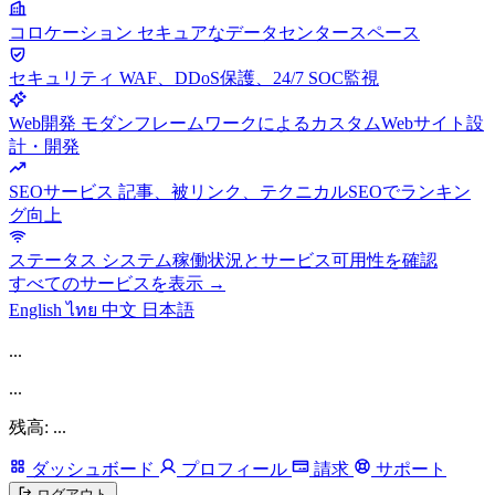
コロケーション
セキュアなデータセンタースペース
セキュリティ
WAF、DDoS保護、24/7 SOC監視
Web開発
モダンフレームワークによるカスタムWebサイト設
計・開発
SEOサービス
記事、被リンク、テクニカルSEOでランキン
グ向上
ステータス
システム稼働状況とサービス可用性を確認
すべてのサービスを表示 →
English
ไทย
中文
日本語
...
...
残高: ...
ダッシュボード
プロフィール
請求
サポート
ログアウト